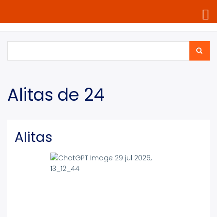
Pasar
al
contenido
principal
Buscar
Search
Alitas de 24
Alitas